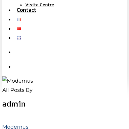
Visite Centre
Contact
search
Menu
All Posts By
admin
Pourquoi
Choisir
Modernus