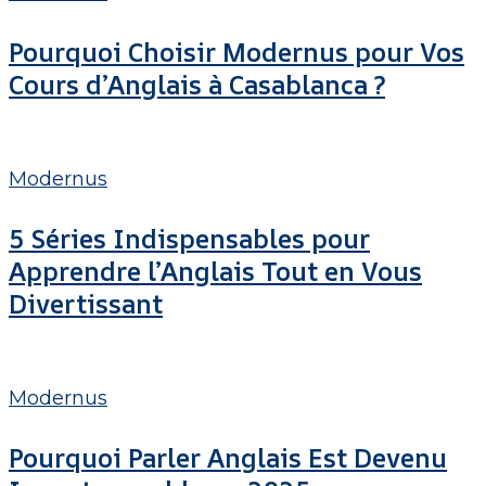
Modernus
Pourquoi Choisir Modernus pour Vos
pour
Cours d’Anglais à Casablanca ?
Vos
Cours
5
d’Anglais
Séries
Modernus
à
Indispensables
5 Séries Indispensables pour
Casablanca
pour
Apprendre l’Anglais Tout en Vous
?
Apprendre
Divertissant
l’Anglais
Tout
Pourquoi
en
Parler
Modernus
Vous
Anglais
Pourquoi Parler Anglais Est Devenu
Divertissant
Est