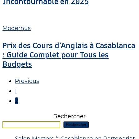
Incontournable en 2025
Devenu
Incontournable
Prix
en
des
Modernus
2025
Cours
Prix des Cours d’Anglais à Casablanca
d’Anglais
: Guide Complet pour Tous les
à
Budgets
Casablanca
:
Previous
Guide
1
Complet
2
pour
Rechercher
Tous
Rechercher
les
Budgets
Salon Masters à Casablanca en Partenariat