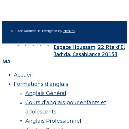
© 2026 Modernus. Designed by
NetRex
facebook
linkedin
youtube
instagram
tiktok
Espace Houssam, 22 Rte d'El
Close
Jadida, Casablanca 20153,
Menu
MA
Accueil
Formations d’anglais
Anglais Général
Cours d’anglais pour enfants et
adolescents
Anglais Professionnel