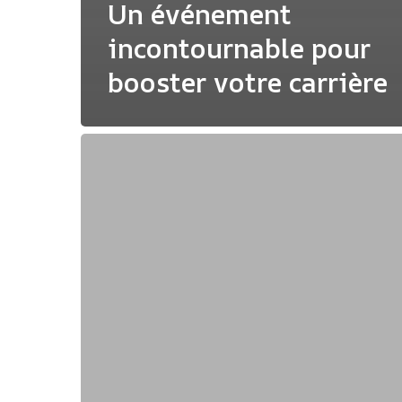
Un événement
incontournable pour
booster votre carrière
Speak
Easy
a
Casablanca
avec
Modernus