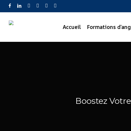
Skip
facebook
linkedin
youtube
instagram
phone
email
to
main
Accueil
Formations d’ang
content
Boostez Votre