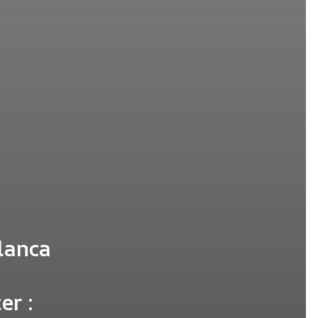
lanca
er :