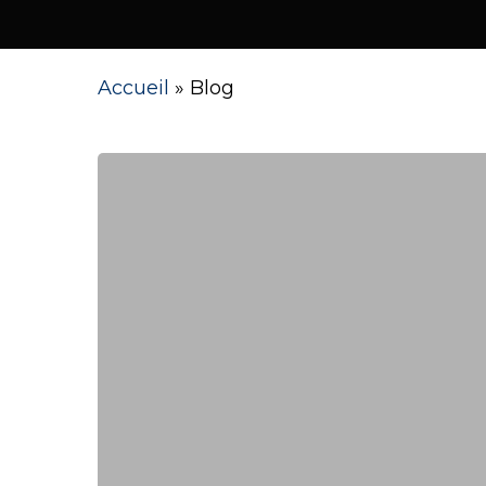
Accueil
»
Blog
Salon
Masters
à
Casablanca
en
Partenariat
Avec
Modernus
Hit enter to search or ESC to close
English
Center