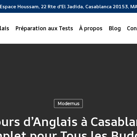
Espace Houssam, 22 Rte d'El Jadida, Casablanca 20153, M
lais
Préparation aux Tests
À propos
Blog
Con
Modernus
ours d’Anglais à Casabla
plet pour Tous les Bud