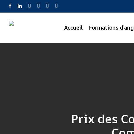
Skip
facebook
linkedin
youtube
instagram
phone
email
to
main
Accueil
Formations d’ang
content
Prix des C
Com