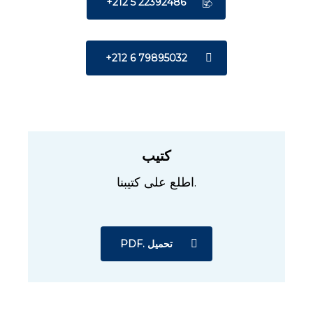
+212 5 22392486
+212 6 79895032
كتيب
اطلع على كتيبنا.
PDF. تحميل