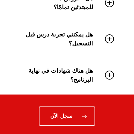
للمبتدئين تمامًا؟
بالإنترنت مستقر وميكروفون يكفي.
نعم، نقدم دروسًا لجميع المستويات، بما في
هل يمكنني تجربة درس قبل
ذلك المبتدئين.
التسجيل؟
نعم، نقدم جلسة تجريبية مجانية لكم
هل هناك شهادات في نهاية
لتتمكنوا من اكتشاف طريقتنا.
البرنامج؟
نعم، يتم إصدار شهادة مشاركة في نهاية
الدورة لتوثيق تقدمك.
سجل الآن