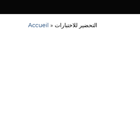
Hit enter to search or ESC to close
Accueil
»
التحضير للاختبارات