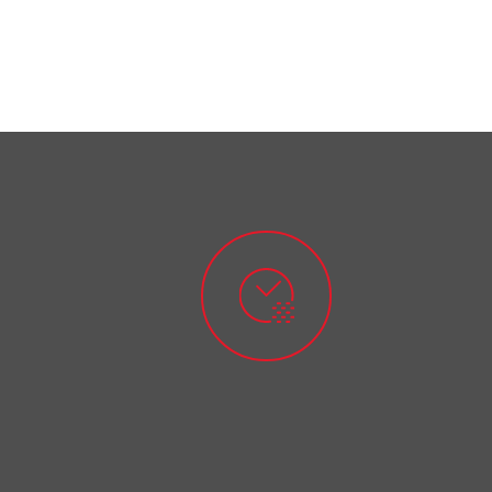
TOEIC التحضير
للاختبار