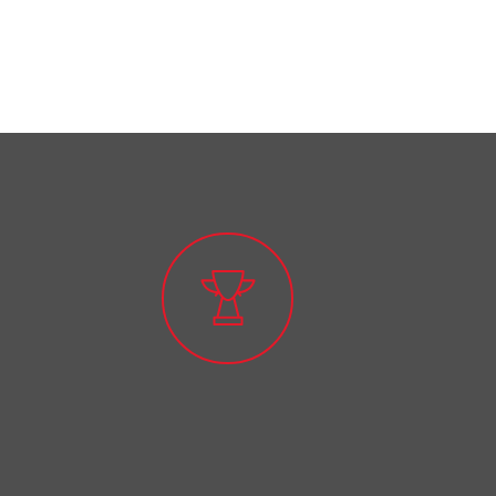
TOEFL التحضير
للاختبار